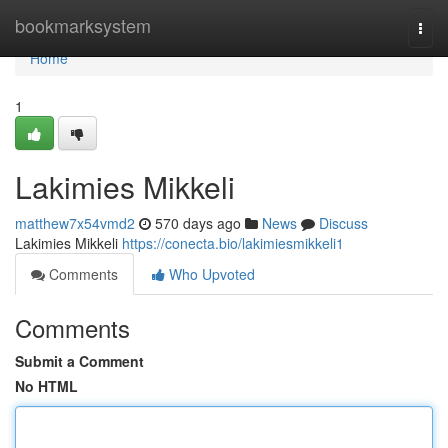
Home
bookmarksystem
Togg
navi
Home
1
Lakimies Mikkeli
matthew7x54vmd2
570 days ago
News
Discuss
Lakimies Mikkeli
https://conecta.bio/lakimiesmikkeli1
Comments
Who Upvoted
Comments
Submit a Comment
No HTML