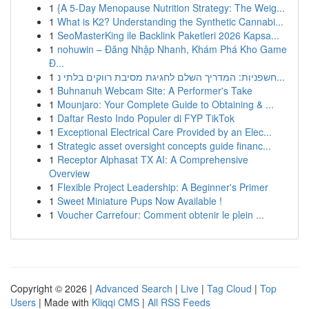
1
{A 5-Day Menopause Nutrition Strategy: The Weig...
1
What is K2? Understanding the Synthetic Cannabi...
1
SeoMasterKing ile Backlink Paketleri 2026 Kapsa...
1
nohuwin – Đăng Nhập Nhanh, Khám Phá Kho Game
Đ...
1
חשפניות: המדריך השלם לחגיגת מסיבת רווקים בלתי נ...
1
Buhnanuh Webcam Site: A Performer's Take
1
Mounjaro: Your Complete Guide to Obtaining & ...
1
Daftar Resto Indo Populer di FYP TikTok
1
Exceptional Electrical Care Provided by an Elec...
1
Strategic asset oversight concepts guide financ...
1
Receptor Alphasat TX AI: A Comprehensive
Overview
1
Flexible Project Leadership: A Beginner's Primer
1
Sweet Miniature Pups Now Available !
1
Voucher Carrefour: Comment obtenir le plein ...
Copyright © 2026 |
Advanced Search
|
Live
|
Tag Cloud
|
Top
Users
| Made with
Kliqqi CMS
|
All RSS Feeds