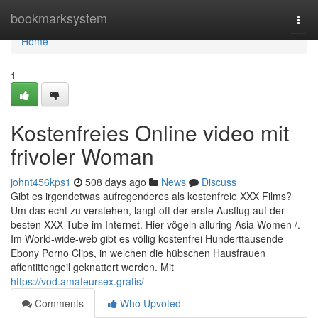
Home
bookmarksystem
Togg
navi
Home
1
Kostenfreies Online video mit
frivoler Woman
johnt456kps1
508 days ago
News
Discuss
Gibt es irgendetwas aufregenderes als kostenfreie XXX Films?
Um das echt zu verstehen, langt oft der erste Ausflug auf der
besten XXX Tube im Internet. Hier vögeln alluring Asia Women /.
Im World-wide-web gibt es völlig kostenfrei Hunderttausende
Ebony Porno Clips, in welchen die hübschen Hausfrauen
affentittengeil geknattert werden. Mit
https://vod.amateursex.gratis/
Comments
Who Upvoted