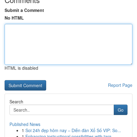
Submit a Comment
No HTML
HTML is disabled
Report Page
Search
Go
Published News
1
Soi 24h đẹp hôm nay – Diễn đàn Xổ Số VIP: So...
1
Enhancing instructional possibilities with targ...