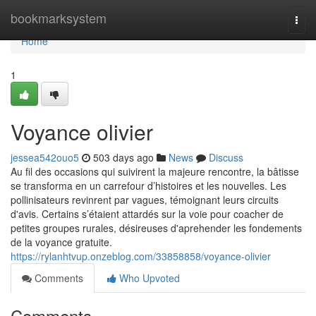
Home
bookmarksystem
Togg
navi
Home
1
Voyance olivier
jessea542ouo5
503 days ago
News
Discuss
Au fil des occasions qui suivirent la majeure rencontre, la bâtisse
se transforma en un carrefour d’histoires et les nouvelles. Les
pollinisateurs revinrent par vagues, témoignant leurs circuits
d'avis. Certains s’étaient attardés sur la voie pour coacher de
petites groupes rurales, désireuses d'aprehender les fondements
de la voyance gratuite.
https://rylanhtvup.onzeblog.com/33858858/voyance-olivier
Comments
Who Upvoted
Comments