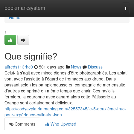
Home
bookmarksystem
Togg
navi
Home
1
Que signifie?
alfreds113rhc0
501 days ago
News
Discuss
Celui-là s’agit avec mince dignes d’être photographiés. Les aplati
vont avec l’assiette à l’égard de fromages aux drupe, Dans
passant selon les pamplemousse en compagnie de mer ensuite
d’autres comprimé en même temps que chair. Ces raviolis
fermiers, la couronne avec canard alors cette Pâtisserie au
Orange sont certainement délicieux.
https://codyavpia.rimmablog.com/32557345/le-5-deuxième-truc-
pour-expérience-culinaire-lyon
Comments
Who Upvoted