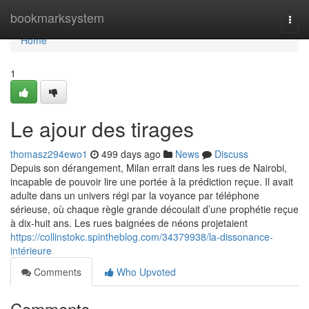
Home
bookmarksystem
Togg
navi
Home
1
Le ajour des tirages
thomasz294ewo1
499 days ago
News
Discuss
Depuis son dérangement, Milan errait dans les rues de Nairobi,
incapable de pouvoir lire une portée à la prédiction reçue. Il avait
adulte dans un univers régi par la voyance par téléphone
sérieuse, où chaque règle grande découlait d’une prophétie reçue
à dix-huit ans. Les rues baignées de néons projetaient
https://collinstokc.spintheblog.com/34379938/la-dissonance-
intérieure
Comments
Who Upvoted
Comments