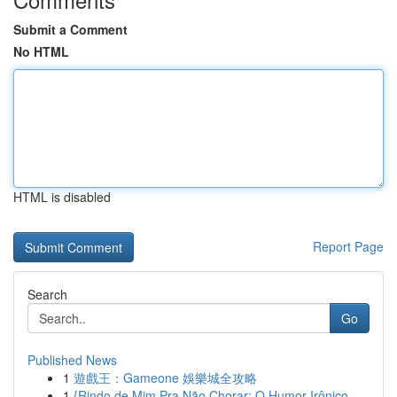
Submit a Comment
No HTML
HTML is disabled
Report Page
Search
Go
Published News
1
遊戲王：Gameone 娛樂城全攻略
1
{Rindo de Mim Pra Não Chorar: O Humor Irônico ...