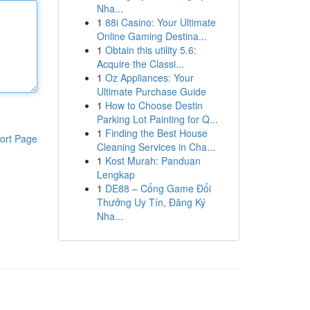
Nha...
1
88i Casino: Your Ultimate
Online Gaming Destina...
1
Obtain this utility 5.6:
Acquire the Classi...
1
Oz Appliances: Your
Ultimate Purchase Guide
1
How to Choose Destin
Parking Lot Painting for Q...
1
Finding the Best House
ort Page
Cleaning Services in Cha...
1
Kost Murah: Panduan
Lengkap
1
DE88 – Cổng Game Đổi
Thưởng Uy Tín, Đăng Ký
Nha...