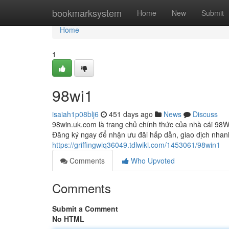
Home
bookmarksystem
Home
New
Submit
Home
1
98wi1
isaiah1p08blj6
451 days ago
News
Discuss
98win.uk.com là trang chủ chính thức của nhà cái 98WI
Đăng ký ngay để nhận ưu đãi hấp dẫn, giao dịch nhanh
https://griffingwiq36049.tdlwiki.com/1453061/98win1
Comments
Who Upvoted
Comments
Submit a Comment
No HTML