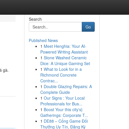
Search
Go
Published News
1
Meet Henghia: Your AI-
Powered Writing Assistant
1
Stone Washed Ceramic
Dice: A Unique Gaming Set
1
What to Look for in a
á gà.
Richmond Concrete
Contrac...
1
Double Glazing Repairs: A
Complete Guide
1
Our Signs : Your Local
Professionals for Bus...
1
Boost Your this city's}
Gatherings: Corporate T...
1
DE88 – Cổng Game Đổi
Thưởng Uy Tín, Đăng Ký