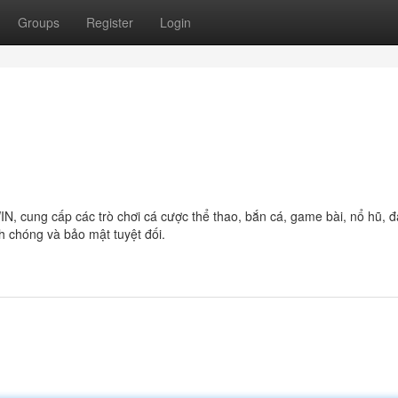
Groups
Register
Login
N, cung cấp các trò chơi cá cược thể thao, bắn cá, game bài, nổ hũ, đ
 chóng và bảo mật tuyệt đối.