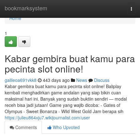
Home
bookmarksystem
Togg
navi
Home
1
Kabar gembira buat kamu para
pecinta slot online!
galileoa691vkk8
443 days ago
News
Discuss
Kabar gembira buat kamu para pecinta slot online! Baliplay
kembali menghadirkan game andalan yang siap bikin cuan
maksimal hari ini. Banyak yang sudah buktiin sendiri — modal
receh bisa jadi jutaan! Game yang wajib dicoba: - Gates of
Olympus - Sweet Bonanza - Wild West Gold Jam berapa sih
https://julieu864xju7.wikijournalist.com/user
Comments
Who Upvoted