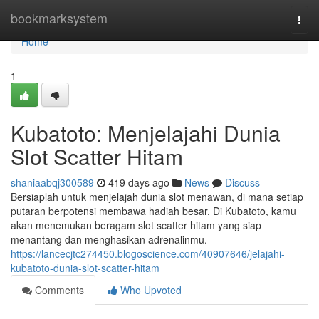
Home
bookmarksystem
Togg
navi
Home
1
Kubatoto: Menjelajahi Dunia
Slot Scatter Hitam
shaniaabqj300589
419 days ago
News
Discuss
Bersiaplah untuk menjelajah dunia slot menawan, di mana setiap
putaran berpotensi membawa hadiah besar. Di Kubatoto, kamu
akan menemukan beragam slot scatter hitam yang siap
menantang dan menghasikan adrenalinmu.
https://lancecjtc274450.blogoscience.com/40907646/jelajahi-
kubatoto-dunia-slot-scatter-hitam
Comments
Who Upvoted