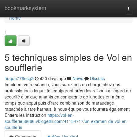
Home
bookmarksystem
Togg
navi
Home
1
5 techniques simples de Vol en
soufflerie
hugon776esg2
420 days ago
News
Discuss
Imminent votre séance, vous serez pris en charge chez nos
professionnels lequel toi équiperont près des raisons à l’égard de
sécurité d’unique amants en compagnie de lunettes en même
temps que appui puis d’rare combinaison de maraudage
rattachée à rare harnais. à nous équipe vous fournira également
Entiers les Instruction
https://vol-en-
soufflerie56666.vblogetin.com/41154717/un-examen-de-vol-en-
soufflerie
Comments
Who Upvoted