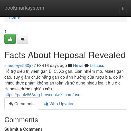
Home
bookmarksystem
Togg
navi
Home
1
Facts About Heposal Revealed
smedleyn530jrz7
416 days ago
News
Discuss
Hỗ trợ điều trị viêm gan B, C, Xơ gan, Gan nhiễm mỡ, Males gan
cao, suy giảm chức năng gan do ảnh hưởng của rượu bia, do ăn
nhiều thực phẩm không an toàn và sử dụng nhiều loại t h u ố c.
Heposal được nghiên cứu
https://paulv863rag1.mycoolwiki.com/user
Comments
Who Upvoted
Comments
Submit a Comment