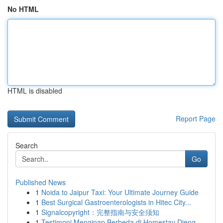
No HTML
HTML is disabled
Report Page
Search
Go
Published News
1
Noida to Jaipur Taxi: Your Ultimate Journey Guide
1
Best Surgical Gastroenterologists in Hitec City...
1
Signalcopyright：完整指南与安全须知
1
Testimoni Menginap Berbeda di Homestay Dieng