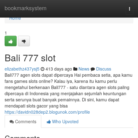
Home
bookmarksystem
Togg
navi
Home
1
Bali 777 slot
elizabethz437ysj5
413 days ago
News
Discuss
Bali777 agen slots dapat dipercaya Hai pembaca setia, apa kamu
fans games slots online? Kalau iya, karena itu kamu perlu
mengetahui berkenaan Bali777 - satu diantara agen slots paling
dipercaya di Indonesia yang menjajakan sejumlah keuntungan
serta serunya buat banyak pemainnya. Di sini, kamu dapat
mendapati slots gacor yang bisa
https://davidn028dep2.blogunok.com/profile
Comments
Who Upvoted
Comments