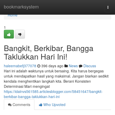
Home
bookmarksystem
Togg
navi
Home
1
Bangkit, Berkibar, Bangga
Taklukkan Hari Ini!
haleemabefj377078
396 days ago
News
Discuss
Hari ini adalah waktunya untuk bersaing. Kita harus bergegas
untuk mendapatkan hasil yang maksimal. Jangan biarkan sedikit
kendala menghentikan langkah kita. Berani Konsisten
Determinasi Mari mengingat
https://idalnvs561585.articlesblogger.com/58451647/bangkit-
berkibar-bangga-taklukkan-hari-ini
Comments
Who Upvoted