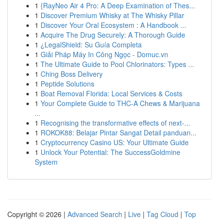
1
{RayNeo Air 4 Pro: A Deep Examination of Thes...
1
Discover Premium Whisky at The Whisky Pillar
1
Discover Your Oral Ecosystem : A Handbook ...
1
Acquire The Drug Securely: A Thorough Guide
1
¿LegalShield: Su Guía Completa
1
Giải Pháp Máy In Công Ngọc - Domuc.vn
1
The Ultimate Guide to Pool Chlorinators: Types ...
1
Ching Boss Delivery
1
Peptide Solutions
1
Boat Removal Florida: Local Services & Costs
1
Your Complete Guide to THC-A Chews & Marijuana
...
1
Recognising the transformative effects of next-...
1
ROKOK88: Belajar Pintar Sangat Detail panduan...
1
Cryptocurrency Casino US: Your Ultimate Guide
1
Unlock Your Potential: The SuccessGoldmine
System
Copyright © 2026 |
Advanced Search
|
Live
|
Tag Cloud
|
Top