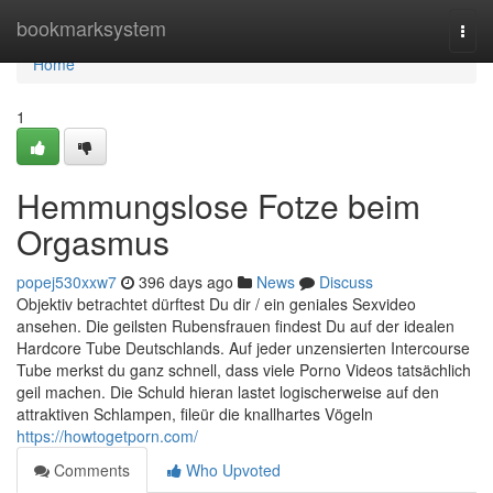
Home
bookmarksystem
Togg
navi
Home
1
Hemmungslose Fotze beim
Orgasmus
popej530xxw7
396 days ago
News
Discuss
Objektiv betrachtet dürftest Du dir / ein geniales Sexvideo
ansehen. Die geilsten Rubensfrauen findest Du auf der idealen
Hardcore Tube Deutschlands. Auf jeder unzensierten Intercourse
Tube merkst du ganz schnell, dass viele Porno Videos tatsächlich
geil machen. Die Schuld hieran lastet logischerweise auf den
attraktiven Schlampen, fileür die knallhartes Vögeln
https://howtogetporn.com/
Comments
Who Upvoted