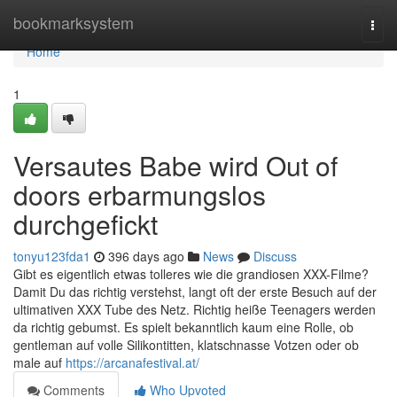
Home
bookmarksystem
Togg
navi
Home
1
Versautes Babe wird Out of
doors erbarmungslos
durchgefickt
tonyu123fda1
396 days ago
News
Discuss
Gibt es eigentlich etwas tolleres wie die grandiosen XXX-Filme?
Damit Du das richtig verstehst, langt oft der erste Besuch auf der
ultimativen XXX Tube des Netz. Richtig heiße Teenagers werden
da richtig gebumst. Es spielt bekanntlich kaum eine Rolle, ob
gentleman auf volle Silikontitten, klatschnasse Votzen oder ob
male auf
https://arcanafestival.at/
Comments
Who Upvoted