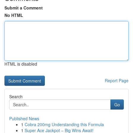
Submit a Comment
No HTML
HTML is disabled
Report Page
Search
Go
Published News
1
Cobra 200mg Understanding this Formula
1
Super Ace Jackpot – Big Wins Await!