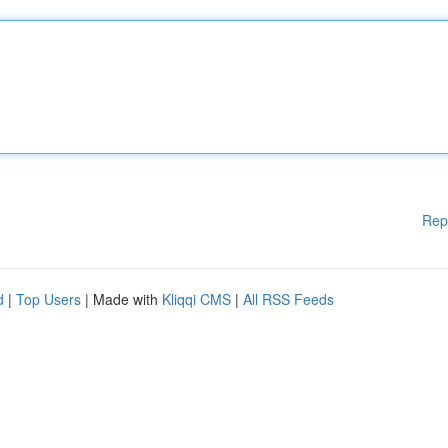
Rep
d
|
Top Users
| Made with
Kliqqi CMS
|
All RSS Feeds