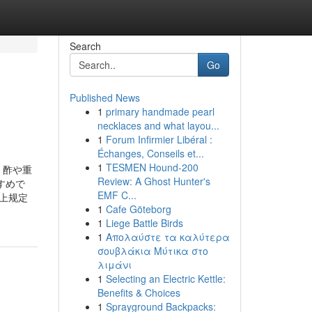
Search
Go
Published News
1
primary handmade pearl
necklaces and what layou...
1
Forum Infirmier Libéral :
Échanges, Conseils et...
1
TESMEN Hound-200
｜酢や重
Review: A Ghost Hunter's
すめで
EMF C...
上规定
1
Cafe Göteborg
1
Liege Battle Birds
1
Απολαύστε τα καλύτερα
σουβλάκια Μύτικα στο
λιμάνι
1
Selecting an Electric Kettle:
Benefits & Choices
1
Sprayground Backpacks: