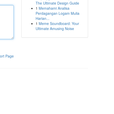
The Ultimate Design Guide
1
Memahami Analisa
Perdagangan Logam Mulia
Harian...
1
Meme Soundboard: Your
Ultimate Amusing Noise
ort Page