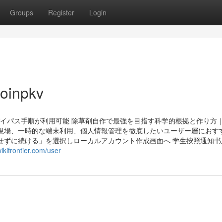
Groups
Register
Login
joinpkv
るバイパス手順が利用可能 除草剤自作で最強を目指す科学的根拠と作り方
現場、一時的な端末利用、個人情報管理を徹底したいユーザー層におす
せずに続ける」を選択しローカルアカウント作成画面へ 学生按照通知书
ikifrontier.com/user