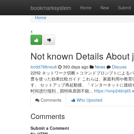
Home
bookmarksystem
Home
New
Submit
Home
1
Not known Details About 
lordd788neu8
393 days ago
News
Discuss
22H2 ネットワーク切断＋コマンドプロンプトによ
曹を使った効果比較ガイド これらは、家庭利用や教育
す。 セットアップ再起動後、「インターネットに接続
时间进行报到，因特殊原因不能...
https://ronp246njd3.w
Comments
Who Upvoted
Comments
Submit a Comment