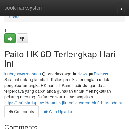
Home
bookmarksystem
Togg
navi
Home
1
Paito HK 6D Terlengkap Hari
Ini
kathrynnvwz838060
392 days ago
News
Discuss
Selamat datang kembali di situs prediksi terlengkap untuk
pengeluaran angka HK hari ini. Kami hadir dengan data
terpercaya yang dapat anda gunakan untuk meningkatkan
peluang menang. Daftar berikut ini menampilkan
https://karirstartup.my.id/rumus-jitu-paito-warna-hk-6d-terupdate/
Comments
Who Upvoted
Comments