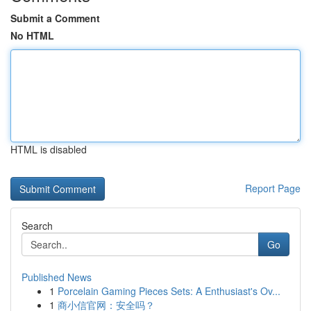
Submit a Comment
No HTML
HTML is disabled
Report Page
Search
Go
Published News
1
Porcelain Gaming Pieces Sets: A Enthusiast's Ov...
1
商小信官网：安全吗？