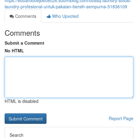
https://eduardooejb608026.suomiblog.com/bossq-laundry-solusi-
laundry-profesional-untuk-pakaian-bersih-sempurna-51836109
Comments
Who Upvoted
Comments
Submit a Comment
No HTML
HTML is disabled
Report Page
Search