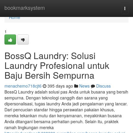
Home
bookmarksystem
Togg
navi
Home
1
BossQ Laundry: Solusi
Laundry Profesional untuk
Baju Bersih Sempurna
menachemo718cjt6
395 days ago
News
Discuss
BossQ Laundry adalah solusi pas Anda untuk busana yang bersih
sempurna. Dengan teknologi canggih dan sarana yang
dipersonalisasi, tugas laundry Anda jadi pengalaman yang lancar.
Dari pencucian standar hingga perawatan pakaian khusus,
mereka tekankan mutu dan kenyamanan, meyakinkan busana
Anda ditangani bersama perhatian penuh. Selain itu, praktek
ramah lingkungan mereka