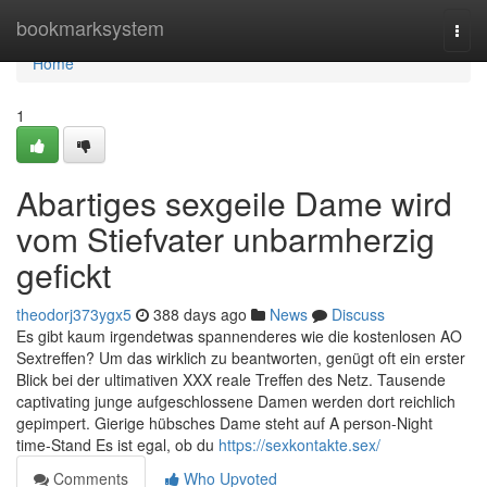
Home
bookmarksystem
Togg
navi
Home
1
Abartiges sexgeile Dame wird
vom Stiefvater unbarmherzig
gefickt
theodorj373ygx5
388 days ago
News
Discuss
Es gibt kaum irgendetwas spannenderes wie die kostenlosen AO
Sextreffen? Um das wirklich zu beantworten, genügt oft ein erster
Blick bei der ultimativen XXX reale Treffen des Netz. Tausende
captivating junge aufgeschlossene Damen werden dort reichlich
gepimpert. Gierige hübsches Dame steht auf A person-Night
time-Stand Es ist egal, ob du
https://sexkontakte.sex/
Comments
Who Upvoted