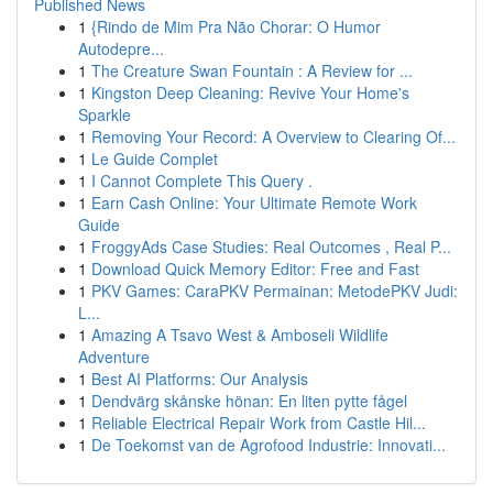
Published News
1
{Rindo de Mim Pra Não Chorar: O Humor
Autodepre...
1
The Creature Swan Fountain : A Review for ...
1
Kingston Deep Cleaning: Revive Your Home's
Sparkle
1
Removing Your Record: A Overview to Clearing Of...
1
Le Guide Complet
1
I Cannot Complete This Query .
1
Earn Cash Online: Your Ultimate Remote Work
Guide
1
FroggyAds Case Studies: Real Outcomes , Real P...
1
Download Quick Memory Editor: Free and Fast
1
PKV Games: CaraPKV Permainan: MetodePKV Judi:
L...
1
Amazing A Tsavo West & Amboseli Wildlife
Adventure
1
Best AI Platforms: Our Analysis
1
Dendvärg skånske hönan: En liten pytte fågel
1
Reliable Electrical Repair Work from Castle Hil...
1
De Toekomst van de Agrofood Industrie: Innovati...