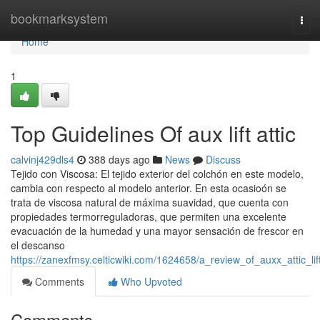
Home
bookmarksystem
Tog
navi
Home
1
Top Guidelines Of aux lift attic
calvinj429dls4
388 days ago
News
Discuss
Tejido con Viscosa: El tejido exterior del colchón en este modelo,
cambia con respecto al modelo anterior. En esta ocasioón se
trata de viscosa natural de máxima suavidad, que cuenta con
propiedades termorreguladoras, que permiten una excelente
evacuación de la humedad y una mayor sensación de frescor en
el descanso
https://zanexfmsy.celticwiki.com/1624658/a_review_of_auxx_attic_lif
Comments
Who Upvoted
Comments