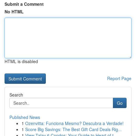
Submit a Comment
No HTML
HTML is disabled
Report Page
Search
Go
Published News
1
Ozenvitta: Funciona Mesmo? Descubra a Verdade!
1
Score Big Savings: The Best Gift Card Deals Rig...
1
View Talay 6 Condos: Your Guide to Heart of t...