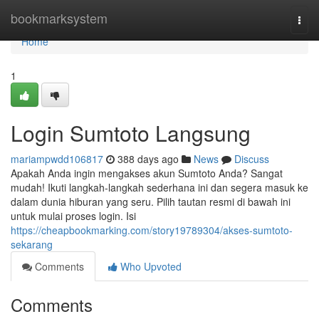
Home
bookmarksystem
Togg
navi
Home
1
Login Sumtoto Langsung
mariampwdd106817
388 days ago
News
Discuss
Apakah Anda ingin mengakses akun Sumtoto Anda? Sangat
mudah! Ikuti langkah-langkah sederhana ini dan segera masuk ke
dalam dunia hiburan yang seru. Pilih tautan resmi di bawah ini
untuk mulai proses login. Isi
https://cheapbookmarking.com/story19789304/akses-sumtoto-
sekarang
Comments
Who Upvoted
Comments