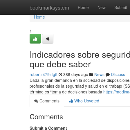
Home
bookmarksystem
Home
New
Submit
Home
1
Indicadores sobre segurid
que debe saber
robertz479zfg5
386 days ago
News
Discuss
Dada la gran demanda en la sociedad de disposiciones 
profesionales de la seguridad y salud en el trabajo (
término es “toma de decisiones basada
https://medina
Comments
Who Upvoted
Comments
Submit a Comment