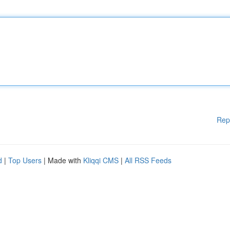
Rep
d
|
Top Users
| Made with
Kliqqi CMS
|
All RSS Feeds