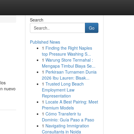
Search
Go
Published News
1
Finding the Right Naples
top Pressure Washing S...
1
Warung Store Termahal :
Mengapa Timbul Biaya Se...
1
Perkiraan Turnamen Dunia
2026 Ibu Lauren: Bisak...
los
1
Trusted Long Beach
 Un nuevo
Employment Law
Representation
1
Locate A Best Pairing: Meet
Premium Models
1
Cómo Transferir tu
Dominio: Guía Paso a Paso
1
Navigating Immigration
Consultants in Noida