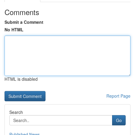
Comments
Submit a Comment
No HTML
HTML is disabled
Report Page
Search
Go
Published News