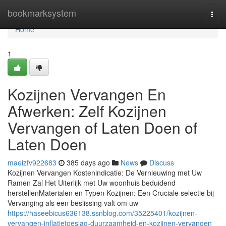
Home
bookmarksystem
Togg
navi
Home
1
Kozijnen Vervangen En
Afwerken: Zelf Kozijnen
Vervangen of Laten Doen of
Laten Doen
maeizfv922683
385 days ago
News
Discuss
Kozijnen Vervangen Kostenindicatie: De Vernieuwing met Uw
Ramen Zal Het Uiterlijk met Uw woonhuis beduidend
herstellenMaterialen en Typen Kozijnen: Een Cruciale selectie bij
Vervanging als een beslissing valt om uw
https://haseebicus636138.ssnblog.com/35225401/kozijnen-
vervangen-inflatietoeslag-duurzaamheid-en-kozijnen-vervangen