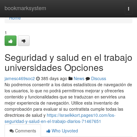
Home
bookmarksystem
Togg
navi
Home
1
Seguridad y salud en el trabajo
universidades Opciones
jamesc469soc2
385 days ago
News
Discuss
No podremos consentir a los datos estadísticos de navegación de
los usuarios, lo que no podrá permitirnos mejorar y ofrecerles
contenido y funcionalidades que se traduzcan en servirles una
mejor experiencia de navegación. Utilice esta inventario de
comprobación para evaluar si su contratista cumple todas las
directrices de salud y
https://israelkkort.pages10.com/los-
seguridad-y-salud-en-el-trabajo-diarios-71467651
Comments
Who Upvoted