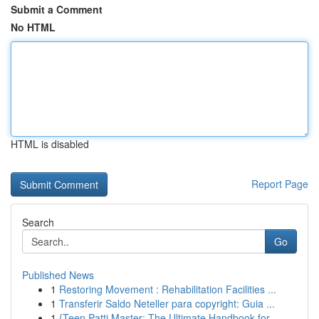
Submit a Comment
No HTML
HTML is disabled
Report Page
Search
Go
Published News
1
Restoring Movement : Rehabilitation Facilities ...
1
Transferir Saldo Neteller para copyright: Guia ...
1
{Teen Patti Master: The Ultimate Handbook for...