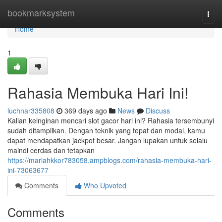
Home
bookmarksystem
Togg
navi
Home
1
Rahasia Membuka Hari Ini!
luchnar335808
369 days ago
News
Discuss
Kalian keinginan mencari slot gacor hari ini? Rahasia tersembunyi
sudah ditampilkan. Dengan teknik yang tepat dan modal, kamu
dapat mendapatkan jackpot besar. Jangan lupakan untuk selalu
maindi cerdas dan tetapkan
https://mariahkkor783058.ampblogs.com/rahasia-membuka-hari-
ini-73063677
Comments
Who Upvoted
Comments