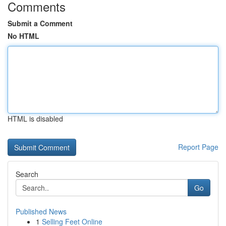
Comments
Submit a Comment
No HTML
HTML is disabled
Report Page
Search
Go
Published News
1
Selling Feet Online