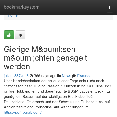
Home
bookmarksystem
Togg
navi
Home
1
Gierige M&ouml;sen
m&ouml;chten genagelt
werden
julianc387voq6
366 days ago
News
Discuss
Über Händchenhalten denkst du dieser Tage echt nicht nach.
Stattdessen hast Du eine Passion für unzensierte XXX Clips über
rattige Hobbynutten und dauerfeuchte BDSM Ladys entdeckt. Es
genügt ein Besuch auf der wichtigsten Erotiktube fileür
Deutschland, Österreich und der Schweiz und Du bekommst auf
Anhieb zahlreiche Pornoclips. Auf Wanderungen im
https://pornograb.com/