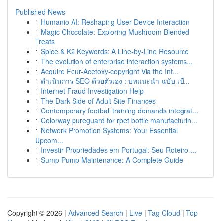
Published News
1
Humanio AI: Reshaping User-Device Interaction
1
Magic Chocolate: Exploring Mushroom Blended
Treats
1
Spice & K2 Keywords: A Line-by-Line Resource
1
The evolution of enterprise interaction systems...
1
Acquire Four-Acetoxy-copyright Via the Int...
1
ดำเนินการ SEO ด้วยตัวเอง : บทแนะนำ ฉบับ เบื...
1
Internet Fraud Investigation Help
1
The Dark Side of Adult Site Finances
1
Contemporary football training demands integrat...
1
Colorway pureguard for rpet bottle manufacturin...
1
Network Promotion Systems: Your Essential
Upcom...
1
Investir Propriedades em Portugal: Seu Roteiro ...
1
Sump Pump Maintenance: A Complete Guide
Copyright © 2026 |
Advanced Search
|
Live
|
Tag Cloud
|
Top