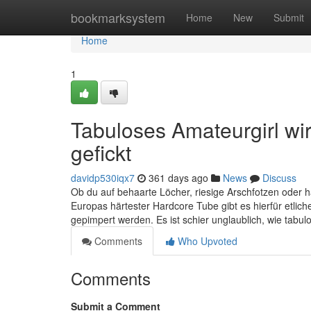
Home
bookmarksystem
Home
New
Submit
Home
1
Tabuloses Amateurgirl wi
gefickt
davidp530iqx7
361 days ago
News
Discuss
Ob du auf behaarte Löcher, riesige Arschfotzen oder h
Europas härtester Hardcore Tube gibt es hierfür etliche
gepimpert werden. Es ist schier unglaublich, wie tabul
Comments
Who Upvoted
Comments
Submit a Comment