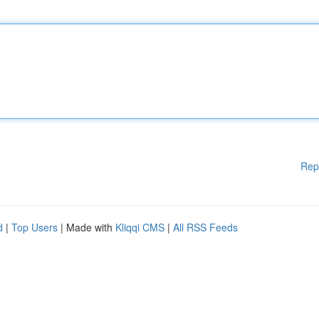
Rep
d
|
Top Users
| Made with
Kliqqi CMS
|
All RSS Feeds