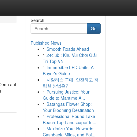
Search
Go
Published News
1
Smooth Roads Ahead
1
24club : Khu Vui Chơi Giải
Trí Top VN
1
Immersible LED Units: A
Buyer's Guide
1
시알리스 구매: 안전하고 저
 Denn auf
렴한 방법은?
g
1
Pursuing Justice: Your
Guide to Maritime A...
1
Batangas Flower Shop:
Your Blooming Destination
1
Professional Round Lake
Beach Top Landscaper fo...
1
Maximize Your Rewards:
Cashback, Miles, and Poi...