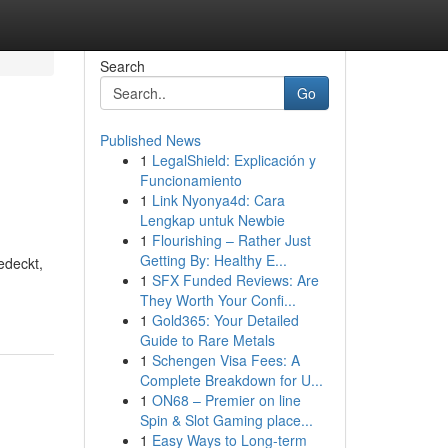
Search
Go
Published News
1
LegalShield: Explicación y
Funcionamiento
1
Link Nyonya4d: Cara
Lengkap untuk Newbie
1
Flourishing – Rather Just
Getting By: Healthy E...
edeckt,
1
SFX Funded Reviews: Are
They Worth Your Confi...
1
Gold365: Your Detailed
Guide to Rare Metals
1
Schengen Visa Fees: A
Complete Breakdown for U...
1
ON68 – Premier on line
Spin & Slot Gaming place...
1
Easy Ways to Long-term