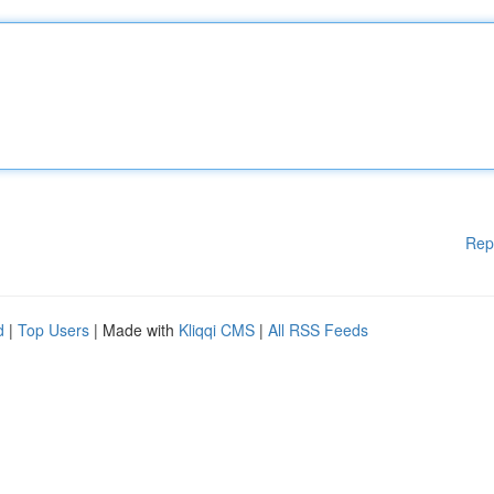
Rep
d
|
Top Users
| Made with
Kliqqi CMS
|
All RSS Feeds