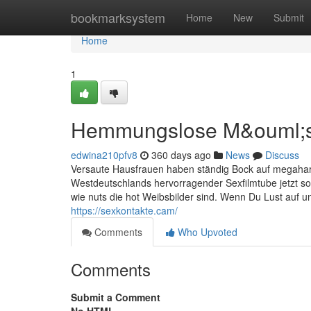
Home
bookmarksystem
Home
New
Submit
Home
1
Hemmungslose M&ouml;s
edwina210pfv8
360 days ago
News
Discuss
Versaute Hausfrauen haben ständig Bock auf megaharte
Westdeutschlands hervorragender Sexfilmtube jetzt so
wie nuts die hot Weibsbilder sind. Wenn Du Lust auf 
https://sexkontakte.cam/
Comments
Who Upvoted
Comments
Submit a Comment