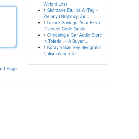
Weight Loss
1
Skórzane Etui na AirTag –
Zielony i Brązowy, Ze...
1
Unlock Savings: Your Frive
Discount Code Guide
1
Choosing a Car Audio Store
in Toledo — A Buyer'...
1
Koray Yalçın Bey Biyografisi
Çalışmalarına ile ...
ort Page