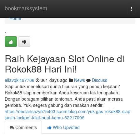
Home
bookmarksystem
Togg
navi
Home
1
Raih Kejayaan Slot Online di
Rokok88 Hari Ini!
ellavqkl497766
361 days ago
News
Discuss
Siap untuk menelusuri dunia hiburan yang penuh kejutan?
Rokok88 siap memberikan Anda keseruan tak terlupakan.
Dengan beragam pilihan tontonan, Anda pasti akan merasa
gembira. Yuk, segera gabung dan rasakan sendiri
https://declansazy575403.suomiblog.com/yuk-gas-rokok88-siap-
kasih-jackpot-kilat-buat-kamu-52217096
Comments
Who Upvoted