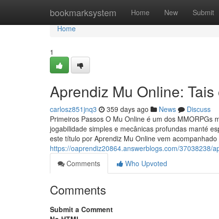
Home
bookmarksystem
Home
New
Submit
Home
1
Aprendiz Mu Online: Tais
carlosz851jnq3
359 days ago
News
Discuss
Primeiros Passos O Mu Online é um dos MMORPGs m
jogabilidade simples e mecânicas profundas manté e
este título por Aprendiz Mu Online vem acompanhado 
https://oaprendiz20864.answerblogs.com/37038238/apr
Comments
Who Upvoted
Comments
Submit a Comment