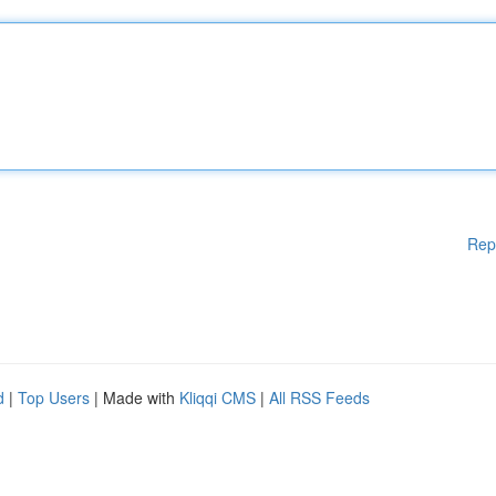
Rep
d
|
Top Users
| Made with
Kliqqi CMS
|
All RSS Feeds