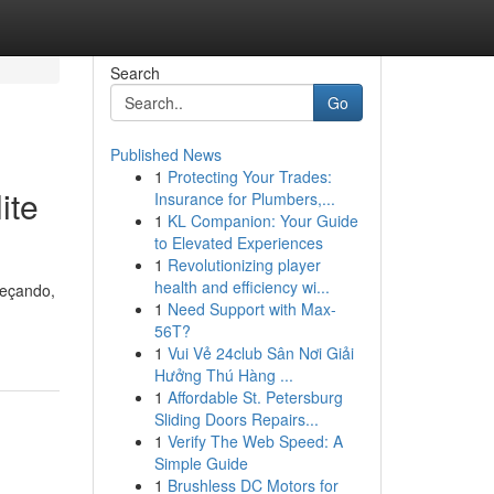
Search
Go
Published News
1
Protecting Your Trades:
ite
Insurance for Plumbers,...
1
KL Companion: Your Guide
to Elevated Experiences
1
Revolutionizing player
health and efficiency wi...
meçando,
1
Need Support with Max-
56T?
1
Vui Vẻ 24club Sân Nơi Giải
Hưởng Thú Hàng ...
1
Affordable St. Petersburg
Sliding Doors Repairs...
1
Verify The Web Speed: A
Simple Guide
1
Brushless DC Motors for