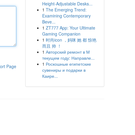
Height-Adjustable Desks...
1
The Emerging Trend:
Examining Contemporary
Beve...
1
ZT777 App: Your Ultimate
Gaming Companion
1
时尚icon ，妈咪 她 都 惊艳
而且 帅 ！
1
Авторский ремонт в М
текущем году: Направле...
1
Роскошные египетские
ort Page
сувениры и подарки в
Каире...