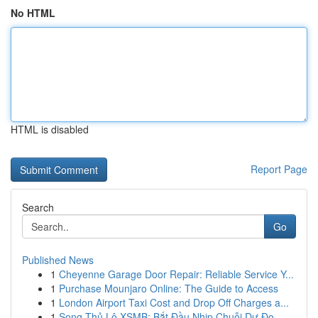
No HTML
HTML is disabled
Report Page
Search
Go
Published News
1
Cheyenne Garage Door Repair: Reliable Service Y...
1
Purchase Mounjaro Online: The Guide to Access
1
London Airport Taxi Cost and Drop Off Charges a...
1
Song Thủ Lô XSMB: Bắt Đầu Nhịp Chuỗi Dự Đo...