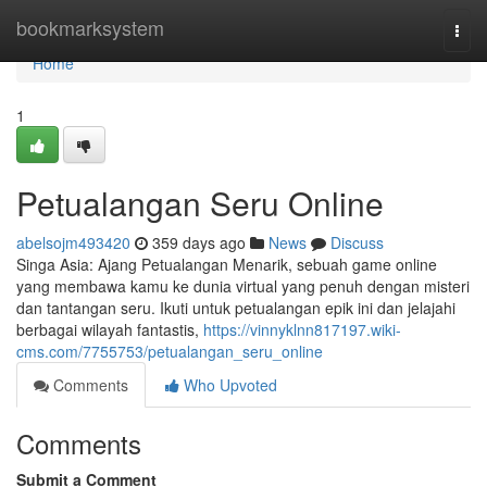
Home
bookmarksystem
Togg
navi
Home
1
Petualangan Seru Online
abelsojm493420
359 days ago
News
Discuss
Singa Asia: Ajang Petualangan Menarik, sebuah game online
yang membawa kamu ke dunia virtual yang penuh dengan misteri
dan tantangan seru. Ikuti untuk petualangan epik ini dan jelajahi
berbagai wilayah fantastis,
https://vinnyklnn817197.wiki-
cms.com/7755753/petualangan_seru_online
Comments
Who Upvoted
Comments
Submit a Comment