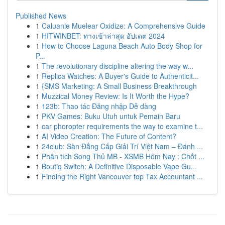
Published News
1
Caluanie Muelear Oxidize: A Comprehensive Guide
1
HITWINBET: ทางเข้าล่าสุด อัปเดต 2024
1
How to Choose Laguna Beach Auto Body Shop for
P...
1
The revolutionary discipline altering the way w...
1
Replica Watches: A Buyer's Guide to Authenticit...
1
{SMS Marketing: A Small Business Breakthrough
1
Muzzical Money Review: Is It Worth the Hype?
1
123b: Thao tác Đăng nhập Dễ dàng
1
PKV Games: Buku Utuh untuk Pemain Baru
1
car phoropter requirements the way to examine t...
1
AI Video Creation: The Future of Content?
1
24club: Sàn Đẳng Cấp Giải Trí Việt Nam – Đánh ...
1
Phân tích Song Thủ MB - XSMB Hôm Nay : Chốt ...
1
Boutiq Switch: A Definitive Disposable Vape Gu...
1
Finding the Right Vancouver top Tax Accountant ...