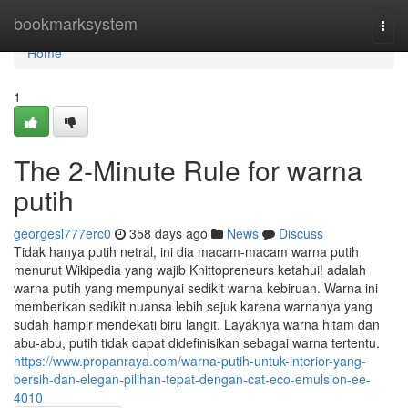
Home
bookmarksystem
Togg
navi
Home
1
The 2-Minute Rule for warna
putih
georgesl777erc0
358 days ago
News
Discuss
Tidak hanya putih netral, ini dia macam-macam warna putih
menurut Wikipedia yang wajib Knittopreneurs ketahui! adalah
warna putih yang mempunyai sedikit warna kebiruan. Warna ini
memberikan sedikit nuansa lebih sejuk karena warnanya yang
sudah hampir mendekati biru langit. Layaknya warna hitam dan
abu-abu, putih tidak dapat didefinisikan sebagai warna tertentu.
https://www.propanraya.com/warna-putih-untuk-interior-yang-
bersih-dan-elegan-pilihan-tepat-dengan-cat-eco-emulsion-ee-
4010