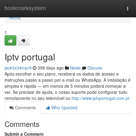
Home
bookmarksystem
Togg
navi
Home
1
Iptv portugal
jack3x34mpr9
358 days ago
News
Discuss
Após escolher o seu plano, receberá os dados de acesso e
instruções passo a passo por e-mail ou WhatsApp. A instalação é
simples e rápida — em menos de 5 minutos poderá começar a
ver. Se precisar de ajuda, o nosso suporte pode configurar tudo
remotamente no seu telemóvel ou
http://www.iptvportugal.com.pt
Comments
Who Upvoted
Comments
Submit a Comment