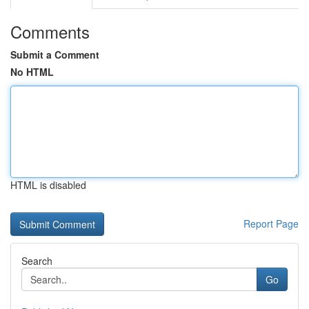
Comments
Submit a Comment
No HTML
HTML is disabled
Report Page
Search
Go