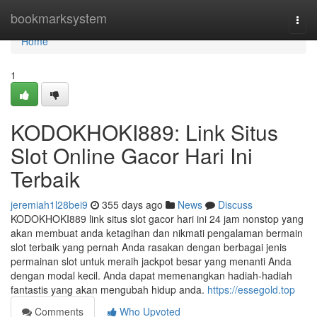
Home
bookmarksystem
Togg
navi
Home
1
KODOKHOKI889: Link Situs
Slot Online Gacor Hari Ini
Terbaik
jeremiah1l28bei9
355 days ago
News
Discuss
KODOKHOKI889 link situs slot gacor hari ini 24 jam nonstop yang
akan membuat anda ketagihan dan nikmati pengalaman bermain
slot terbaik yang pernah Anda rasakan dengan berbagai jenis
permainan slot untuk meraih jackpot besar yang menanti Anda
dengan modal kecil. Anda dapat memenangkan hadiah-hadiah
fantastis yang akan mengubah hidup anda.
https://essegold.top
Comments
Who Upvoted