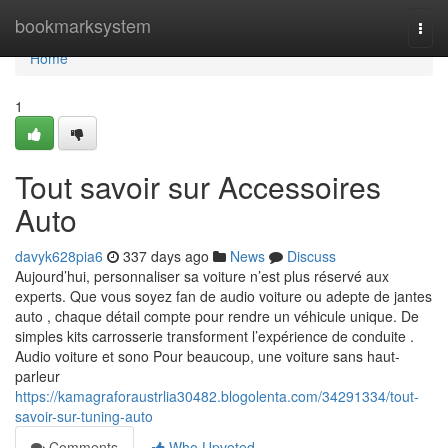
Home
bookmarksystem
Togg
navi
Home
1
Tout savoir sur Accessoires
Auto
davyk628pia6
337 days ago
News
Discuss
Aujourd’hui, personnaliser sa voiture n’est plus réservé aux
experts. Que vous soyez fan de audio voiture ou adepte de jantes
auto , chaque détail compte pour rendre un véhicule unique. De
simples kits carrosserie transforment l’expérience de conduite .
Audio voiture et sono Pour beaucoup, une voiture sans haut-
parleur
https://kamagraforaustrlia30482.blogolenta.com/34291334/tout-
savoir-sur-tuning-auto
Comments
Who Upvoted