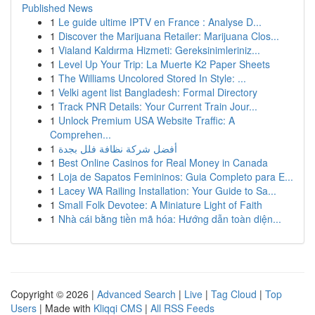
Published News
1
Le guide ultime IPTV en France : Analyse D...
1
Discover the Marijuana Retailer: Marijuana Clos...
1
Vialand Kaldırma Hizmeti: Gereksinimleriniz...
1
Level Up Your Trip: La Muerte K2 Paper Sheets
1
The Williams Uncolored Stored In Style: ...
1
Velki agent list Bangladesh: Formal Directory
1
Track PNR Details: Your Current Train Jour...
1
Unlock Premium USA Website Traffic: A
Comprehen...
1
أفضل شركة نظافة فلل بجدة
1
Best Online Casinos for Real Money in Canada
1
Loja de Sapatos Femininos: Guia Completo para E...
1
Lacey WA Railing Installation: Your Guide to Sa...
1
Small Folk Devotee: A Miniature Light of Faith
1
Nhà cái bằng tiền mã hóa: Hướng dẫn toàn diện...
Copyright © 2026 |
Advanced Search
|
Live
|
Tag Cloud
|
Top
Users
| Made with
Kliqqi CMS
|
All RSS Feeds