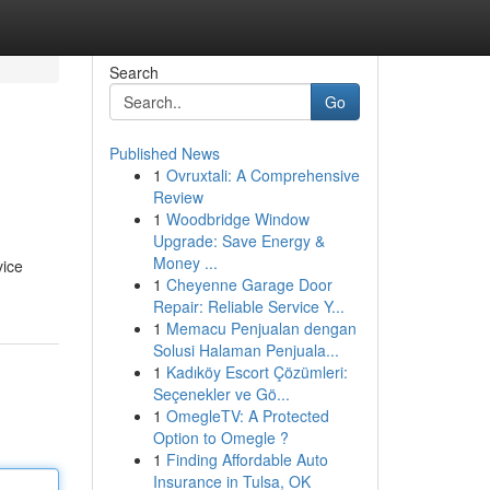
Search
Go
Published News
1
Ovruxtali: A Comprehensive
Review
1
Woodbridge Window
Upgrade: Save Energy &
Money ...
vice
1
Cheyenne Garage Door
Repair: Reliable Service Y...
1
Memacu Penjualan dengan
Solusi Halaman Penjuala...
1
Kadıköy Escort Çözümleri:
Seçenekler ve Gö...
1
OmegleTV: A Protected
Option to Omegle ?
1
Finding Affordable Auto
Insurance in Tulsa, OK