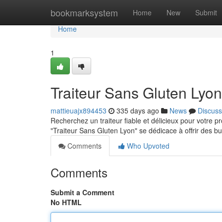
Home
bookmarksystem
Home
New
Submit
Home
1
Traiteur Sans Gluten Lyon
mattieuajx894453
335 days ago
News
Discuss
Recherchez un traiteur fiable et délicieux pour votre 
"Traiteur Sans Gluten Lyon" se dédicace à offrir des 
Comments
Who Upvoted
Comments
Submit a Comment
No HTML