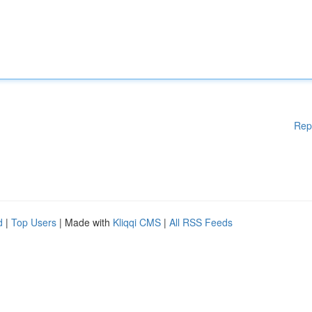
Rep
d
|
Top Users
| Made with
Kliqqi CMS
|
All RSS Feeds