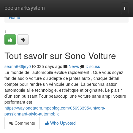
Home
bookmarksystem
Togg
navi
Home
1
Tout savoir sur Sono Voiture
seanh666jey0
335 days ago
News
Discuss
Le monde de l’automobile évolue rapidement . Que vous soyez
fan de audio voiture ou adepte de jantes auto , chaque détail
compte pour rendre un véhicule unique. La personnalisation
automobile allie technologie, esthétique et originalité. Le plaisir
d’un son puissant Pour beaucoup, une voiture sans ampli voiture
performant est
https://waylondtadm.mpeblog.com/65696395/univers-
passionnant-style-automobile
Comments
Who Upvoted