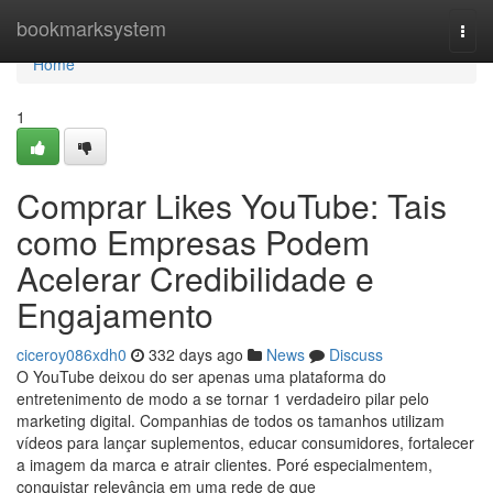
Home
bookmarksystem
Togg
navi
Home
1
Comprar Likes YouTube: Tais
como Empresas Podem
Acelerar Credibilidade e
Engajamento
ciceroy086xdh0
332 days ago
News
Discuss
O YouTube deixou do ser apenas uma plataforma do
entretenimento de modo a se tornar 1 verdadeiro pilar pelo
marketing digital. Companhias de todos os tamanhos utilizam
vídeos para lançar suplementos, educar consumidores, fortalecer
a imagem da marca e atrair clientes. Poré especialmentem,
conquistar relevância em uma rede de que