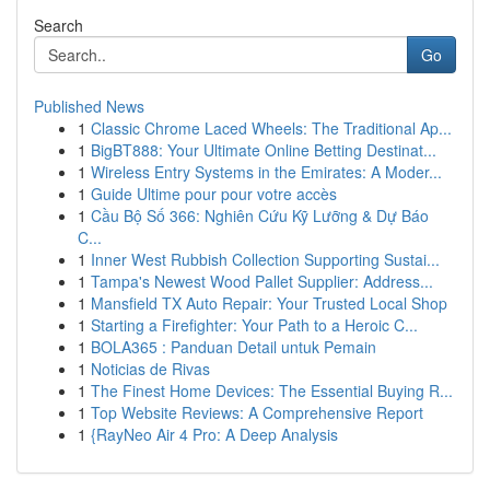
Search
Go
Published News
1
Classic Chrome Laced Wheels: The Traditional Ap...
1
BigBT888: Your Ultimate Online Betting Destinat...
1
Wireless Entry Systems in the Emirates: A Moder...
1
Guide Ultime pour pour votre accès
1
Cầu Bộ Số 366: Nghiên Cứu Kỹ Lưỡng & Dự Báo
C...
1
Inner West Rubbish Collection Supporting Sustai...
1
Tampa's Newest Wood Pallet Supplier: Address...
1
Mansfield TX Auto Repair: Your Trusted Local Shop
1
Starting a Firefighter: Your Path to a Heroic C...
1
BOLA365 : Panduan Detail untuk Pemain
1
Noticias de Rivas
1
The Finest Home Devices: The Essential Buying R...
1
Top Website Reviews: A Comprehensive Report
1
{RayNeo Air 4 Pro: A Deep Analysis