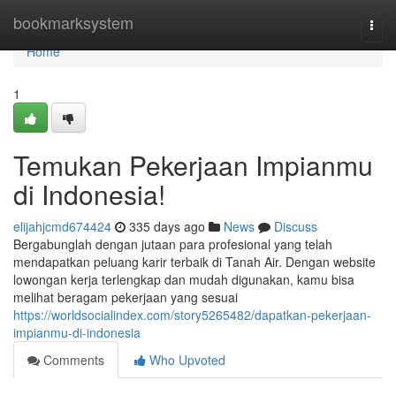
Home
bookmarksystem
Togg
navi
Home
1
Temukan Pekerjaan Impianmu
di Indonesia!
elijahjcmd674424
335 days ago
News
Discuss
Bergabunglah dengan jutaan para profesional yang telah
mendapatkan peluang karir terbaik di Tanah Air. Dengan website
lowongan kerja terlengkap dan mudah digunakan, kamu bisa
melihat beragam pekerjaan yang sesuai
https://worldsocialindex.com/story5265482/dapatkan-pekerjaan-
impianmu-di-indonesia
Comments
Who Upvoted