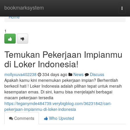
Home
bookmarksystem
Togg
navi
Home
1
Temukan Pekerjaan Impianmu
di Loker Indonesia!
mollyxuva402238
334 days ago
News
Discuss
Apakah kamu kini menemukan pekerjaan impian? Berhentilah
berkecil hati ! Loker Indonesia adalah pilihan tepat untuk meraih
kesempatan emas. Di sini, kamu bisa menjelajahi berbagai
macam pekerjaan tersedia
https://teganymde484739.verybigblog.com/36231842/cari-
pekerjaan-impianmu-di-loker-indonesia
Comments
Who Upvoted