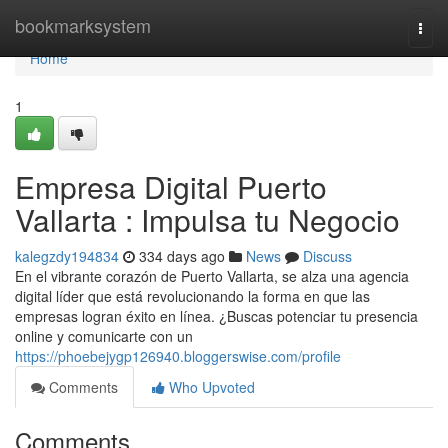
Home
bookmarksystem
Togg
navi
Home
1
Empresa Digital Puerto
Vallarta : Impulsa tu Negocio
kalegzdy194834
334 days ago
News
Discuss
En el vibrante corazón de Puerto Vallarta, se alza una agencia
digital líder que está revolucionando la forma en que las
empresas logran éxito en línea. ¿Buscas potenciar tu presencia
online y comunicarte con un
https://phoebejygp126940.bloggerswise.com/profile
Comments
Who Upvoted
Comments