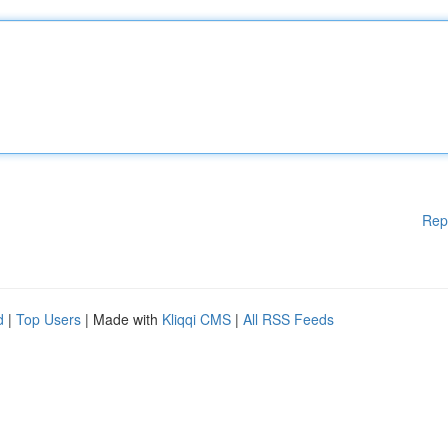
Rep
d
|
Top Users
| Made with
Kliqqi CMS
|
All RSS Feeds