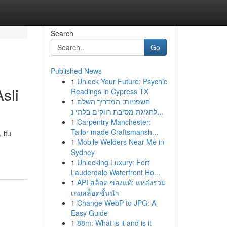
Search
Go
Published News
1
Unlock Your Future: Psychic
sli
Readings in Cypress TX
1
חשפניות: המדריך השלם
לחגיגת מסיבת רווקים בלתי נ...
1
Carpentry Manchester:
Tailor-made Craftsmansh...
 itu
1
Mobile Welders Near Me in
Sydney
1
Unlocking Luxury: Fort
Lauderdale Waterfront Ho...
1
API สล็อต ของแท้: แหล่งรวม
เกมสล็อตชั้นนำ
1
Change WebP to JPG: A
Easy Guide
1
88m: What is it and is it