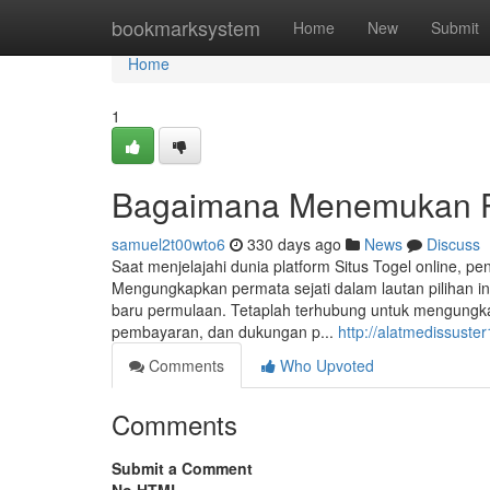
Home
bookmarksystem
Home
New
Submit
Home
1
Bagaimana Menemukan Pla
samuel2t00wto6
330 days ago
News
Discuss
Saat menjelajahi dunia platform Situs Togel online, p
Mengungkapkan permata sejati dalam lautan pilihan ini
baru permulaan. Tetaplah terhubung untuk mengungk
pembayaran, dan dukungan p...
http://alatmedissuste
Comments
Who Upvoted
Comments
Submit a Comment