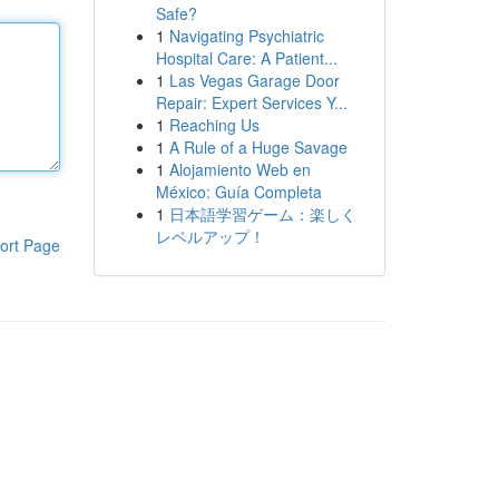
Safe?
1
Navigating Psychiatric
Hospital Care: A Patient...
1
Las Vegas Garage Door
Repair: Expert Services Y...
1
Reaching Us
1
A Rule of a Huge Savage
1
Alojamiento Web en
México: Guía Completa
1
日本語学習ゲーム：楽しく
レベルアップ！
ort Page