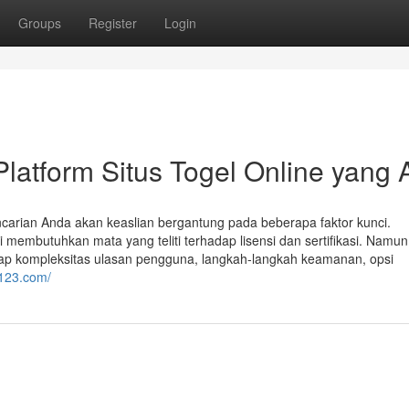
Groups
Register
Login
tform Situs Togel Online yang A
encarian Anda akan keaslian bergantung pada beberapa faktor kunci.
 membutuhkan mata yang teliti terhadap lisensi dan sertifikasi. Namun,
ap kompleksitas ulasan pengguna, langkah-langkah keamanan, opsi
r123.com/