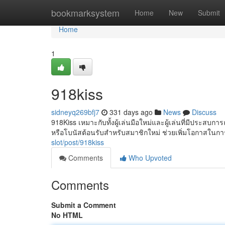
Home
bookmarksystem
Home
New
Submit
Home
1
918kiss
sidneyq269bfj7
331 days ago
News
Discuss
918Kiss เหมาะกับทั้งผู้เล่นมือใหม่และผู้เล่นที่มีประสบก
หรือโบนัสต้อนรับสำหรับสมาชิกใหม่ ช่วยเพิ่มโอกาสในก
slot/post/918kiss
Comments
Who Upvoted
Comments
Submit a Comment
No HTML