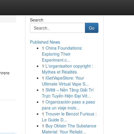
Search
Go
Published News
1
China Foundations:
Exploring Their
Experiment.c...
1
L'organisation copyright :
Mythes et Réalités
hrere
1
iGetVapeStore: Your
Ultimate Virtual Vape S...
1
SV88 – Nền Tảng Giải Trí
Trực Tuyến Hiện Đại Vớ...
1
Organización paso a paso
para un viaje inolv...
1
Trouver le Benzol Furious :
Le Guide D...
1
Buy Obtain The Substance
Material: Your Reliabl...