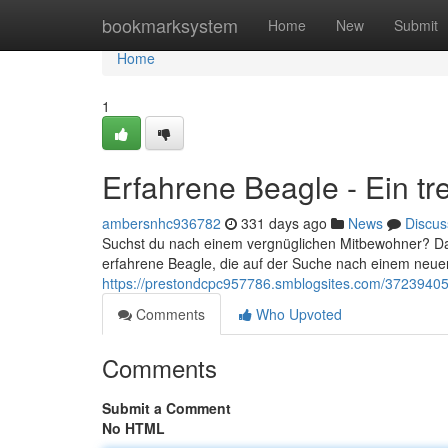
Home
bookmarksystem
Home
New
Submit
Home
1
Erfahrene Beagle - Ein tr
ambersnhc936782
331 days ago
News
Discus
Suchst du nach einem vergnüglichen Mitbewohner? Dann
erfahrene Beagle, die auf der Suche nach einem neuen 
https://prestondcpc957786.smblogsites.com/37239405/
Comments
Who Upvoted
Comments
Submit a Comment
No HTML