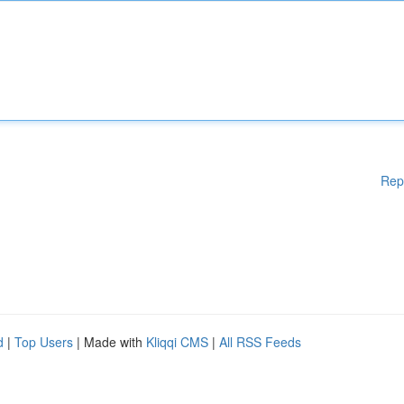
Rep
d
|
Top Users
| Made with
Kliqqi CMS
|
All RSS Feeds