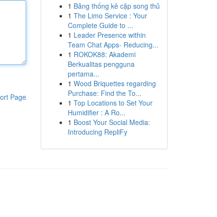
1
Bảng thống kê cặp song thủ
1
The Limo Service : Your
Complete Guide to ...
1
Leader Presence within
Team Chat Apps- Reducing...
1
ROKOK88: Akademi
Berkualitas pengguna
pertama...
1
Wood Briquettes regarding
Purchase: Find the To...
ort Page
1
Top Locations to Set Your
Humidifier : A Ro...
1
Boost Your Social Media:
Introducing RepliFy