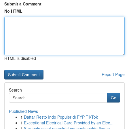
Submit a Comment
No HTML
HTML is disabled
Report Page
Search
Go
Published News
1
Daftar Resto Indo Populer di FYP TikTok
1
Exceptional Electrical Care Provided by an Elec...
1
Strategic asset oversight concepts guide financ...