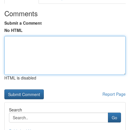
Comments
Submit a Comment
No HTML
HTML is disabled
Report Page
Search
Go