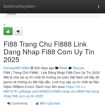
Home
bookmarksystem
Togg
navi
Home
1
Fi88 Trang Chu Fi888 Link
Dang Nhap Fi88 Com Uy Tin
2025
thomasd951ddb6
324 days ago
News
Discuss
Fi88 | Trang Chủ Fi888 - Link Đăng Nhập Fi88.Com Uy Tín 2025
fi88 là nhà cái uy tín nhất thị trường cá cược Việt Nam với đầy đủ
game và những ưu đãi hấp dẫn. Link truy cập uy tín nhất tại đây:
https://fi88pro.it.com/ Danh mục liên quan
https://nh-c-i-
fi8815791.p2blogs.com/36083319/fi88-trang-chu-fi888-link-dang-
nhap-fi88-com-uy-tin-2025
Comments
Who Upvoted