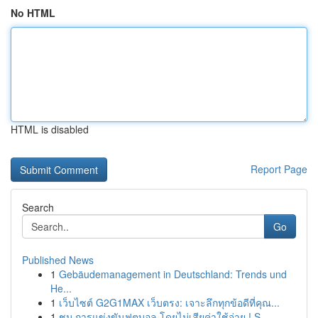
No HTML
HTML is disabled
Report Page
Search
Go
Published News
1
Gebäudemanagement in Deutschland: Trends und
He...
1
เว็บไซต์ G2G1MAX เว็บตรง: เจาะลึกทุกข้อดีที่คุณ...
1
ชม การแข่งขันฟุตบอล โดยไม่เสียค่าใช้จ่าย ! S...