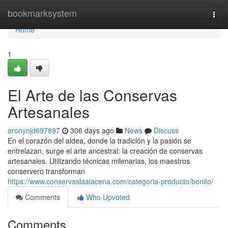
Home
bookmarksystem
Togg
navi
Home
1
El Arte de las Conservas
Artesanales
aronynjd697897
306 days ago
News
Discuss
En el corazón del aldea, donde la tradición y la pasión se
entrelazan, surge el arte ancestral: la creación de conservas
artesanales. Utilizando técnicas milenarias, los maestros
conservero transforman
https://www.conservaslaalacena.com/categoria-producto/bonito/
Comments
Who Upvoted
Comments